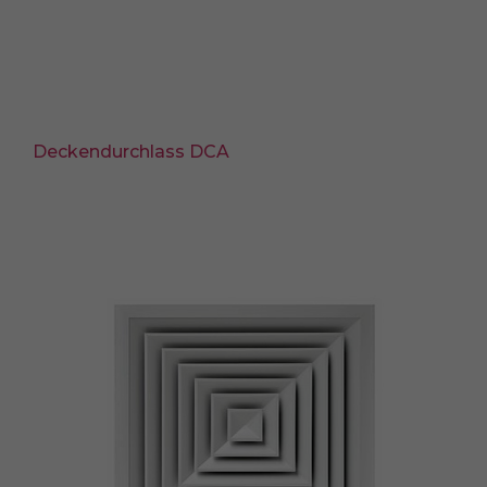
keiner manuellen Einwilligung mehr.
Cookie-Informationen anzeigen
powered by Borlabs Cookie
Datenschutzerklärung
Impressum
Deckendurchlass DCA