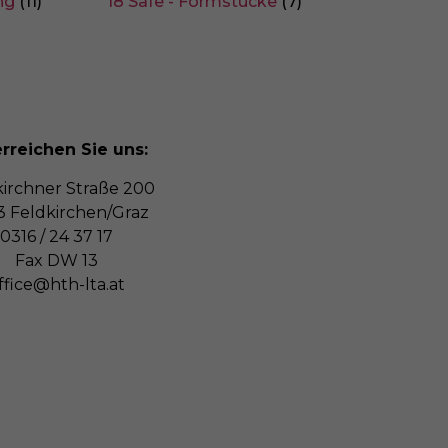
ung
(11)
18 Safe - Formstücke
(7)
rreichen Sie uns:
kirchner Straße 200
 Feldkirchen/Graz
0316 / 24 37 17
Fax DW 13
ffice@hth-lta.at