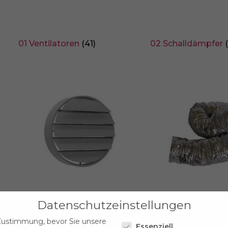
01 Ventilatoren
(41)
02 Schalldämpfer
Datenschutzeinstellungen
04 Verschlusskappen WSK
05 Flexibler Schlau
Datenschutzeinstellungen
WFK WG MG
(6)
Flexibles ALURoh
Zustimmung, bevor Sie unsere
Essenziell