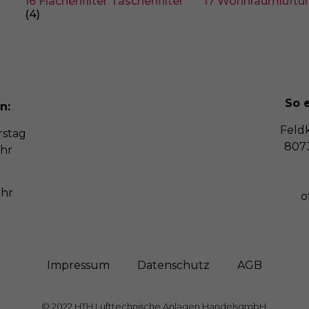
16 Flächenfilter Taschenfilter
17 Wohnraumlüft
(4)
So e
n:
Feld
rstag
8073
Uhr
Uhr
o
Impressum
Datenschutz
AGB
© 2022 HTH Lufttechnische Anlagen HandelsgmbH.