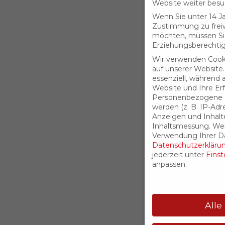
Website weiter bes
Wenn Sie unter 14 Ja
Zustimmung zu freiw
möchten, müssen Si
Erziehungsberechtig
Wir verwenden Cook
auf unserer Website.
essenziell, während 
Website und Ihre Er
Personenbezogene D
werden (z. B. IP-Adres
Anzeigen und Inhalt
Inhaltsmessung.
Wei
Verwendung Ihrer Da
Datenschutzerkläru
jederzeit unter
Einst
anpassen.
Alle