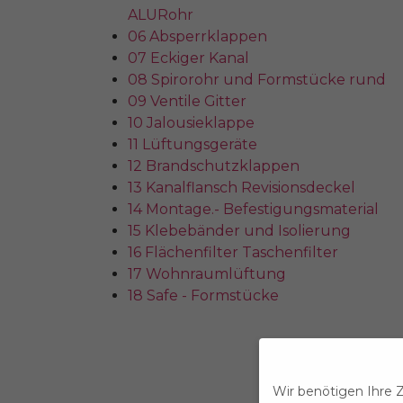
ALURohr
06 Absperrklappen
07 Eckiger Kanal
08 Spirorohr und Formstücke rund
09 Ventile Gitter
10 Jalousieklappe
11 Lüftungsgeräte
12 Brandschutzklappen
13 Kanalflansch Revisionsdeckel
14 Montage.- Befestigungsmaterial
15 Klebebänder und Isolierung
16 Flächenfilter Taschenfilter
17 Wohnraumlüftung
18 Safe - Formstücke
Wir benötigen Ihre 