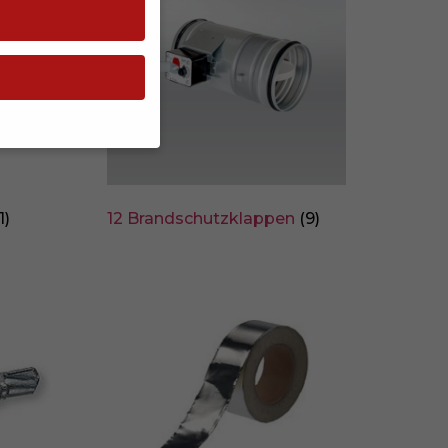
ben möchten, müssen
1)
12 Brandschutzklappen
(9)
n sind essenziell,
nenbezogene Daten
 Inhalte oder
aten finden Sie in
lligung zu ganzen
timmte Cookies
Zurück