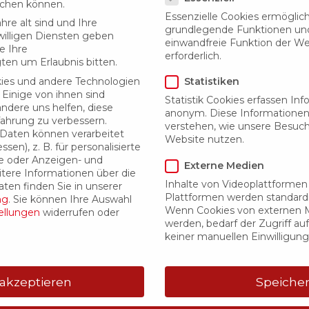
uchen können.
Essenzielle Cookies ermöglic
hre alt sind und Ihre
grundlegende Funktionen und 
illigen Diensten geben
einwandfreie Funktion der We
e Ihre
erforderlich.
ten um Erlaubnis bitten.
ies und andere Technologien
Statistiken
 Einige von ihnen sind
Statistik Cookies erfassen In
andere uns helfen, diese
anonym. Diese Informationen
fahrung zu verbessern.
verstehen, wie unsere Besuc
aten können verarbeitet
Website nutzen.
sen), z. B. für personalisierte
e oder Anzeigen- und
Externe Medien
tere Informationen über die
Inhalte von Videoplattformen
ten finden Sie in unserer
Plattformen werden standardm
ng
.
Sie können Ihre Auswahl
Wenn Cookies von externen M
ellungen
widerrufen oder
07 Eckiger Kanal
(3)
08 Spirorohr und 
werden, bedarf der Zugriff auf
rund
(13)
keiner manuellen Einwilligun
 akzeptieren
Speiche