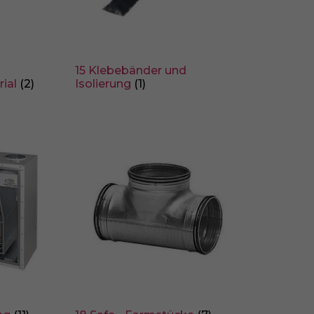
 der Website
15 Klebebänder und
rial
(2)
Isolierung
(1)
Statistiken
wie unsere Besucher
Externe Medien
Wenn Cookies von
igung mehr.
hutzerklärung
Impressum