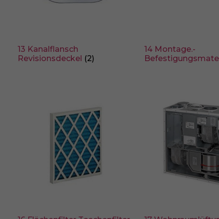
möglichen grundlegende Funktionen und sind für die einwandfreie Funktion
Cookie-Informationen anzeigen
13 Kanalflansch
14 Montage.-
Revisionsdeckel
(2)
Befestigungsmate
ssen Informationen anonym. Diese Informationen helfen uns zu verstehen, 
.
Cookie-Informationen anzeigen
(1)
tformen und Social-Media-Plattformen werden standardmäßig blockiert. 
iert werden, bedarf der Zugriff auf diese Inhalte keiner manuellen Einwill
Cookie-Informationen anzeigen
kie
Datensc