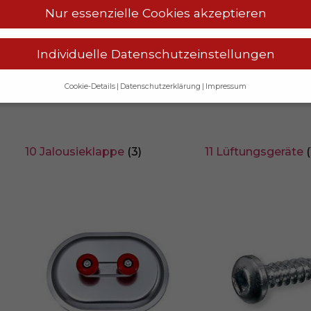
Nur essenzielle Cookies akzeptieren
Individuelle Datenschutzeinstellungen
Cookie-Details
Datenschutzerklärung
Impressum
Datenschutzeinstellungen
ahre alt sind und Ihre Zustimmung zu freiwilligen Diensten ge
erechtigten um Erlaubnis bitten.
10 Jalousieklappe
(3)
11 Lüftungsgeräte
(
s und andere Technologien auf unserer Website. Einige von ihne
helfen, diese Website und Ihre Erfahrung zu verbessern.
Perso
erden (z. B. IP-Adressen), z. B. für personalisierte Anzeigen und
ltsmessung.
Weitere Informationen über die Verwendung Ihrer D
erklärung
.
 Übersicht über alle verwendeten Cookies. Sie können Ihre Einwi
er sich weitere Informationen anzeigen lassen und so nur bes
Speichern
Nur essenzielle Cookies akzeptieren
lungen