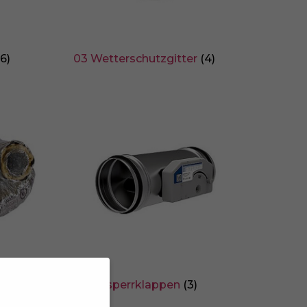
(6)
03 Wetterschutzgitter
(4)
ch
06 Absperrklappen
(3)
r
(3)