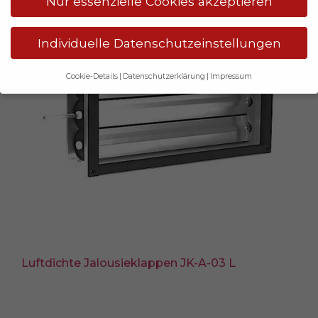
Nur essenzielle Cookies akzeptieren
Individuelle Datenschutzeinstellungen
Cookie-Details
Datenschutzerklärung
Impressum
Datenschutzeinstellungen
Wenn Sie unter 14 Jahre alt sind und Ihre Zustimmung zu
freiwilligen Diensten geben möchten, müssen Sie Ihre
Erziehungsberechtigten um Erlaubnis bitten.
Wir verwenden Cookies und andere Technologien auf
unserer Website. Einige von ihnen sind essenziell, während
andere uns helfen, diese Website und Ihre Erfahrung zu
verbessern.
Personenbezogene Daten können verarbeitet
werden (z. B. IP-Adressen), z. B. für personalisierte
Anzeigen und Inhalte oder Anzeigen- und Inhaltsmessung.
Weitere Informationen über die Verwendung Ihrer Daten
finden Sie in unserer
Datenschutzerklärung
.
Luftdichte Jalousieklappen JK-A-03 L
Hier finden Sie eine Übersicht über alle verwendeten
Cookies. Sie können Ihre Einwilligung zu ganzen
Kategorien geben oder sich weitere Informationen
anzeigen lassen und so nur bestimmte Cookies auswählen.