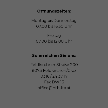
Alle akzeptieren
Speichern
Öffnungszeiten:
Montag bis Donnerstag
Nur essenzielle Cookies akzeptieren
07.00 bis 16.30 Uhr
Zurück
Freitag
Datenschutzeinstellungen
Essenziell (2)
07.00 bis 12.00 Uhr
Essenzielle Cookies ermöglichen grundlegende Funktionen und sind
für die einwandfreie Funktion der Website erforderlich.
So erreichen Sie uns:
Cookie-Informationen anzeigen
Feldkirchner Straße 200
Sta
Statistiken (1)
8073 Feldkirchen/Graz
0316 / 24 37 17
Statistik Cookies erfassen Informationen anonym. Diese
Fax DW 13
Informationen helfen uns zu verstehen, wie unsere Besucher unsere
Website nutzen.
office@hth-lta.at
Cookie-Informationen anzeigen
Ex
Externe Medien (1)