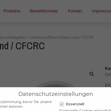
Produkte
Bestellformular
Kontakt
Impressu
urchlassgitter
/ Deckenluftdurchlass rund / CFCRC
und / CFCRC
Ka
De
EI
Kr
Datenschutzeinstellungen
MG
mi
Datenschutzeinstellungen
ohr
Zustimmung, bevor Sie unsere
Sc
Essenziell
uchen können.
Essenzielle Cookies ermöglic