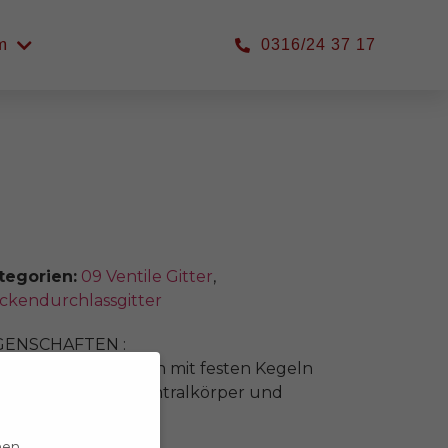
m
0316/24 37 17
tegorien:
09 Ventile Gitter
,
ckendurchlassgitter
GENSCHAFTEN :
eisförmige Diffusoren mit festen Kegeln
t abnehmbarem Zentralkörper und
hmetterlingsklappe.
hen