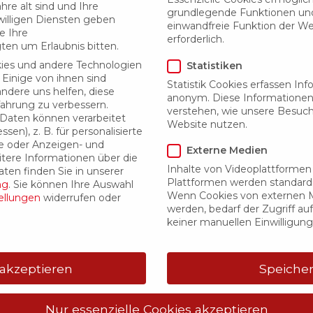
KO
hre alt sind und Ihre
grundlegende Funktionen und 
illigen Diensten geben
RA
einwandfreie Funktion der We
e Ihre
Di
erforderlich.
ten um Erlaubnis bitten.
VE
ies und andere Technologien
Statistiken
 Einige von ihnen sind
An
Statistik Cookies erfassen In
andere uns helfen, diese
anonym. Diese Informationen
Ins
fahrung zu verbessern.
verstehen, wie unsere Besuc
aten können verarbeitet
Website nutzen.
BE
sen), z. B. für personalisierte
Be
e oder Anzeigen- und
Externe Medien
tere Informationen über die
Ha
Inhalte von Videoplattformen
ten finden Sie in unserer
Plattformen werden standardm
ng
.
Sie können Ihre Auswahl
ZU
Wenn Cookies von externen M
ellungen
widerrufen oder
Be
werden, bedarf der Zugriff auf
keiner manuellen Einwilligun
 akzeptieren
Speiche
Nur essenzielle Cookies akzeptieren