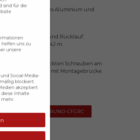
NSTRUKTION :
sind für die
L 9016 weiß lackiertes Aluminium und
bsite
chtung.
RWENDUNG :
 der Decke, im Vor- und Rücklauf.
formationen
 helfen uns zu
tallationshöhe: 2,6 – 4,1 m.
her unsere
FESTIGUNG :
festigung mit verdeckten Schrauben am
ls des Diffusors oder mit Montagebrücke.
 und Social-Media-
äßig blockiert.
BEHÖR :
edien akzeptiert
festigungskragen.
 diese Inhalte
g mehr.
Deckendurchlass-RUND-CFCRC
rn