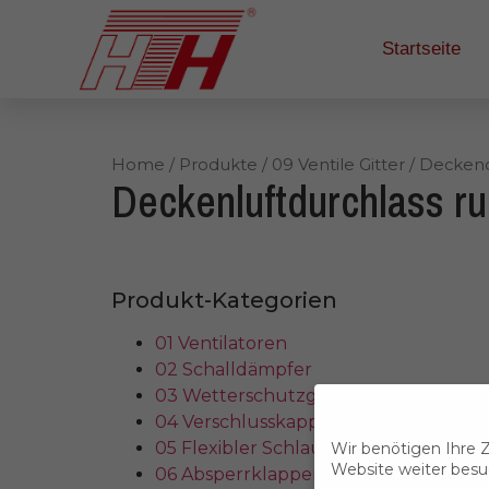
Startseite
Home
/
Produkte
/
09 Ventile Gitter
/
Deckend
Deckenluftdurchlass r
Produkt-Kategorien
01 Ventilatoren
02 Schalldämpfer
03 Wetterschutzgitter
04 Verschlusskappen WSK WFK WG 
05 Flexibler Schlauch Flexibles ALUR
Wir benötigen Ihre 
Website weiter bes
06 Absperrklappen