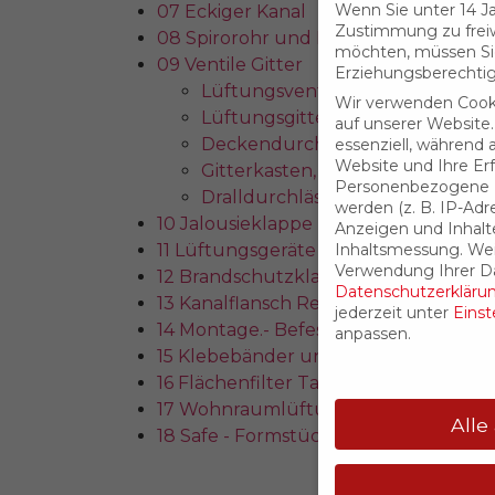
Wenn Sie unter 14 Ja
07 Eckiger Kanal
Zustimmung zu freiw
08 Spirorohr und Formstücke rund
möchten, müssen Si
09 Ventile Gitter
Erziehungsberechtig
Lüftungsventile
Wir verwenden Cook
Lüftungsgitter
auf unserer Website.
Deckendurchlassgitter
essenziell, während 
Website und Ihre Er
Gitterkasten, Gitterstutzen...
Personenbezogene D
Dralldurchlässe
werden (z. B. IP-Adres
10 Jalousieklappe
Anzeigen und Inhalt
11 Lüftungsgeräte
Inhaltsmessung.
Wei
Verwendung Ihrer Da
12 Brandschutzklappen
Datenschutzerkläru
13 Kanalflansch Revisionsdeckel
jederzeit unter
Einst
14 Montage.- Befestigungsmaterial
anpassen.
15 Klebebänder und Isolierung
16 Flächenfilter Taschenfilter
17 Wohnraumlüftung
Alle
18 Safe - Formstücke