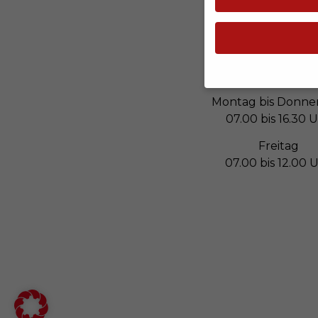
Öffnungszeite
Montag bis Donne
Wenn Sie unter 14 J
07.00 bis 16.30 
Sie Ihre Erziehungsb
Wir verwenden Cookie
Freitag
während andere uns 
07.00 bis 12.00 
können verarbeitet w
Anzeigen- und Inha
unserer
Datenschutz
Hier finden Sie eine
Kategorien geben od
auswählen.
Alle akzeptieren
Datenschutzeinstel
Essenziell (2)