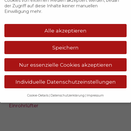
Cookies von externen Medien akzeptiert werden, bedarf
der Zugriff auf diese Inhalte keiner manuellen
Einwilligung mehr.
Alle akzeptieren
Speichern
Nur essenzielle Cookies akzeptieren
Individuelle Datenschutzeinstellungen
Cookie-Details
Datenschutzerklärung
Impressum
Datenschutzeinstellungen
Einrohrlüfter
Wenn Sie unter 14 Jahre alt sind und Ihre Zustimmung zu
freiwilligen Diensten geben möchten, müssen Sie Ihre
Erziehungsberechtigten um Erlaubnis bitten.