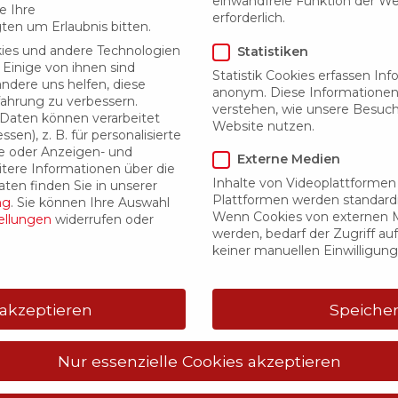
einwandfreie Funktion der We
e Ihre
Br
erforderlich.
ten um Erlaubnis bitten.
Ra
ies und andere Technologien
Statistiken
ve
 Einige von ihnen sind
Statistik Cookies erfassen In
Di
andere uns helfen, diese
anonym. Diese Informationen
2 
fahrung zu verbessern.
verstehen, wie unsere Besuc
aten können verarbeitet
vo
Website nutzen.
sen), z. B. für personalisierte
Wei
e oder Anzeigen- und
Externe Medien
Di
tere Informationen über die
Inhalte von Videoplattformen
au
ten finden Sie in unserer
Plattformen werden standardm
ng
.
Sie können Ihre Auswahl
na
Wenn Cookies von externen M
ellungen
widerrufen oder
we
werden, bedarf der Zugriff auf
keiner manuellen Einwilligun
 akzeptieren
Speiche
Nur essenzielle Cookies akzeptieren