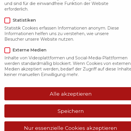
und sind für die einwandfreie Funktion der Website
Kompaktlüftungsgeräte
erforderlich.
Schallgedämmte Zuluftgeräte, anschlussfertig
Statistiken
ausgestattet mit Ventilator, Filter
Statistik Cookies erfassen Informationen anonym. Diese
Informationen helfen uns zu verstehen, wie unsere
E – Heizregister / Warmwasserheizregister /
Besucher unsere Website nutzen.
Kaltwasserregister und Regelung inkl. ETD
Bedienterminal
Externe Medien
Inhalte von Videoplattformen und Social-Media-Plattformen
werden standardmäßig blockiert. Wenn Cookies von externen
Zuluftgeraete-CAIB-CAIT
Medien akzeptiert werden, bedarf der Zugriff auf diese Inhalt
keiner manuellen Einwilligung mehr.
Alle akzeptieren
Öffnungszeiten:
Speichern
Montag bis Donnerstag
07.00 bis 16.30 Uhr
Nur essenzielle Cookies akzeptieren